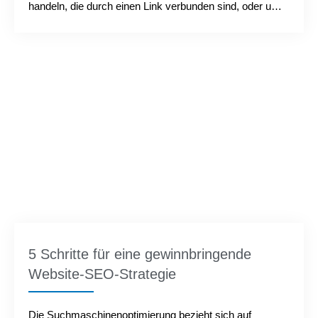
handeln, die durch einen Link verbunden sind, oder um
lange Beiträge, die im Wesentlichen Artikel oder
Aufsätze zu einem bestimmten Thema mit eingebetteten
Verweisen auf andere verwandte Quellen im Web sind....
5 Schritte für eine gewinnbringende
Website-SEO-Strategie
Die Suchmaschinenoptimierung bezieht sich auf